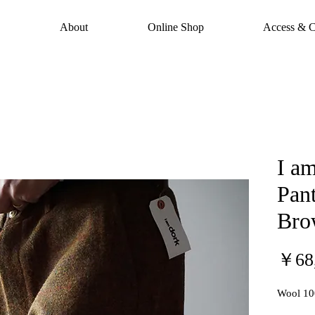
About
Online Shop
Access & C
I a
Pan
Bro
￥68
Wool 1