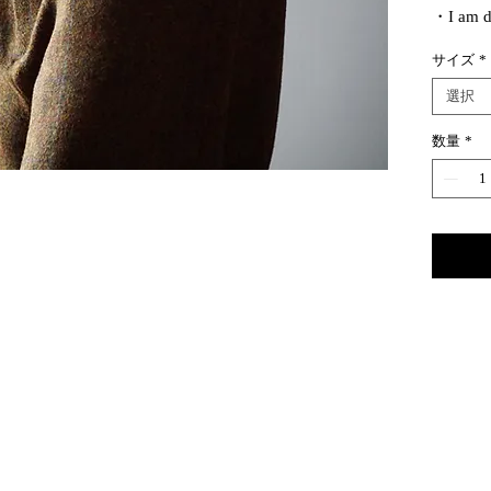
・I a
毎シー
サイズ
*
ーをし
選出し
選択
今年は
数量
*
ミヤの
メージ
ブラウ
ぼんや
レッド
柄にな
引き締
I am
すが、
用して
力があ
こちら
ウエス
ながら