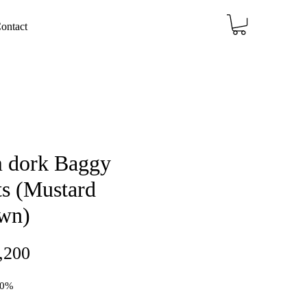
ontact
m dork Baggy
ts (Mustard
wn)
価
,200
格
00%