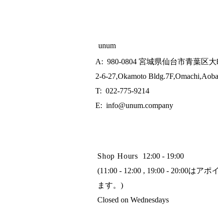
unum
A: 980-0804 宮城県仙台市青葉区大
2-6-27,Okamoto Bldg.7F,Omachi,Aoba
T: 022-775-9214
E:
info@unum.company
Shop Hours
12:00 - 19:00
(11:00 - 12:00 , 19:00 - 
ます。)
Closed on Wednesdays​