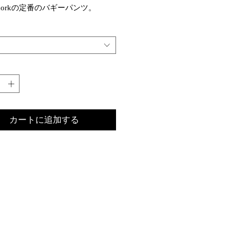
m dorkの定番のバギーパンツ。
ズンどのようなイメージでオーダ
ようか、心を躍らせながら生地を
ています。
これから入荷するANSNAMのカシ
ホワイトのセーターに合わせるイ
で、ハリスツイードのマスタード
ンの素材にいたしました。
りとターコイズブルー、ブルー、
、オレンジの線が走ったチェック
カートに追加する
っており、その色が全体の印象を
めています。
 dorkは基本的に大きめのサイズ感で
不思議とどのような体型の方が着
もその方のものになってしまう魅
ります。
のパンツもサイズ感に捉われず、
トをぎゅっと絞って生地を泳がせ
着用してみてください。