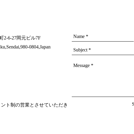
後日同
す。
Size.2
ウエスト
股上 38.
町2-6-27岡元ビル7F
股下 71.
ku,Sendai,980-0804,Japan
わたり 3
裾幅 29.
個体差
ご了承
20:00はアポイント制の営業とさせていただき