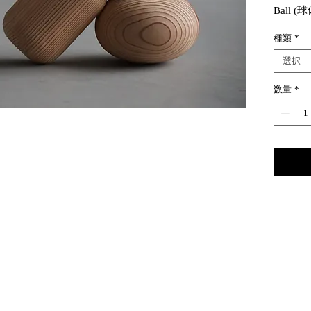
Ball (球
Egg (卵
種類
*
・ジュ
選択
る分野
数量
*
TOMI
、富松
以前か
ていた
した。
UDU
県の吉
ェで、
持つ日
用いて
この吉
つこと
秀吉に
愛され