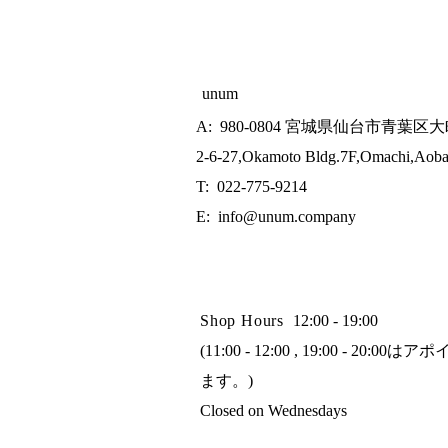
unum
A: 980-0804 宮城県仙台市青葉区大
2-6-27,Okamoto Bldg.7F,Omachi,Aoba
T: 022-775-9214
E:
info@unum.company
Shop Hours
12:00 - 19:00
(11:00 - 12:00 , 19:00 - 
ます。)
Closed on Wednesdays​