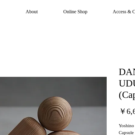
About
Online Shop
Access & C
DA
UD
(Ca
￥6,
Yoshino
Capsule