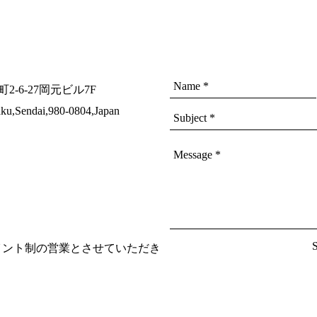
木材か
状に切
手仕事
る”浮造
浮造り
表面を
町2-6-27岡元ビル7F
引き締
ku,Sendai,980-0804,Japan
る仕上
UDU
本来の
技法に
また、D
用いられ
材に適
す。
観賞用
20:00はアポイント制の営業とさせていただき
し、木
ても、
ブジェ