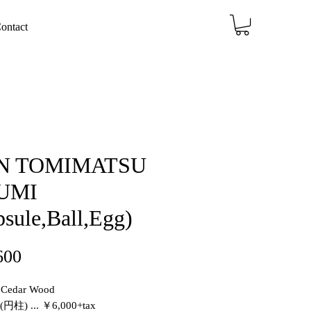
ontact
N TOMIMATSU
UMI
psule,Ball,Egg)
価
600
格
 Cedar Wood
 (円柱) ... ￥6,000+tax