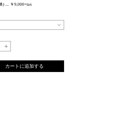
体) ... ￥9,000+tax
型の楕円) ... ￥12,000+tax
エリーのみに留まらず、多岐に渡
で活躍されているDAN
MATSUのデザイナー
暖さん。
らお話を伺い、入荷を心待ちにし
オブジェ、UDUMIが到着いたしま
カートに追加する
MIは富松暖さんの故郷である、奈良
野で生産される積み木型のオブジ
吉野の特産物である500年の歴史を
本三大人工美林の一つ、吉野杉を
製作されています。
野杉は、美しい木目と色合いを持
が特徴とされており、古くは豊臣
始まり、長い歴史の中で日本人に
てきた名木です。